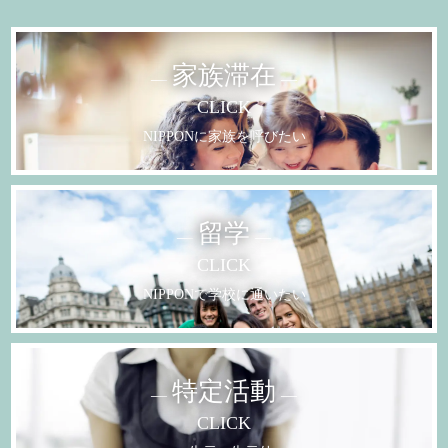
家族滞在
CLICK
NIPPONに
家族を呼びたい
留学
CLICK
NIPPONで
学校に通いたい
特定活動
CLICK