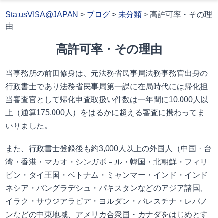
StatusVISA@JAPAN
>
ブログ
>
未分類
>
高許可率・その理
由
高許可率・その理由
当事務所の前田修身は、元法務省民事局法務事務官出身の
行政書士であり法務省民事局第一課に在局時代には帰化担
当審査官として帰化申査取扱い件数は一年間に10,000人以
上（通算175,000人）をはるかに超える審査に携わってま
いりました。
また、行政書士登録後も約3,000人以上の外国人（中国・台
湾・香港・マカオ・シンガポ－ル・韓国・北朝鮮・フィリ
ピン・タイ王国・ベトナム・ミャンマー・インド・インド
ネシア・バングラデシュ・パキスタンなどのアジア諸国、
イラク・サウジアラビア・ヨルダン・パレスチナ・レバノ
ンなどの中東地域、アメリカ合衆国・カナダをはじめとす