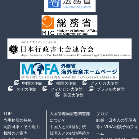
中国大使館
韓国大使館
アメリカ大使館
タイ大使館
フィリピン大使館
ブラジル大使館
英国大使館
TOP
入国管理局実態調査部
ブログ
当事務所の特色
について
結婚（日本人の配偶者
高許可率・その理由
中国人との結婚手続
等）VISA相談予約フォ
報酬のご案内
韓国人との結婚手続き
ーム