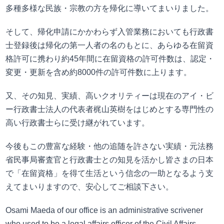
多種多様な民族・宗教の方を帰化に導いてまいりました。
そして、帰化申請にかかわらず入管業務においても行政書
士登録後は帰化の第一人者の名のもとに、あらゆる在留資
格許可に携わり約45年間に在留資格の許可件数は、認定・
変更・更新を含め約8000件の許可件数に上ります。
又、その知見、実績、高いクオリティーは現在のアイ・ビ
ー行政書士法人の代表者梶山英樹をはじめとする専門性の
高い行政書士らに受け継がれています。
今後もこの豊富な経験・他の追随を許さない実績・元法務
省民事局審査官と行政書士との知見を活かし皆さまの日本
で「在留資格」を得て生活という信念の一助となるよう支
えてまいりますので、安心してご相談下さい。
Osami Maeda of our office is an administrative scrivener
who used to be a legal affairs officer of the Civil Affairs