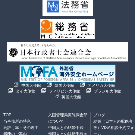
中国大使館
韓国大使館
アメリカ大使館
タイ大使館
フィリピン大使館
ブラジル大使館
英国大使館
TOP
入国管理局実態調査部
ブログ
当事務所の特色
について
結婚（日本人の配偶者
高許可率・その理由
中国人との結婚手続
等）VISA相談予約フォ
報酬のご案内
韓国人との結婚手続き
ーム