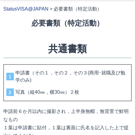
StatusVISA@JAPAN
>
必要書類（特定活動）
必要書類（特定活動）
共通書類
申請書（その１，その２，その３(商用･就職及び勉
学のみ)
写真（縦40㎜，横30㎜）２枚
申請前６か月以内に撮影され，上半身無帽，無背景で鮮明
なもの
１葉は申請書に貼付，１葉は裏面に氏名を記入した上で提