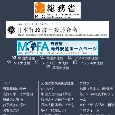
中国大使館
韓国大使館
アメリカ大使館
タイ大使館
フィリピン大使館
ブラジル大使館
英国大使館
TOP
入国管理局実態調査部
ブログ
当事務所の特色
について
結婚（日本人の配偶者
高許可率・その理由
中国人との結婚手続
等）VISA相談予約フォ
報酬のご案内
韓国人との結婚手続き
ーム
お手続きの流れ
日本人配偶者のビザを
永住ビザ（VISA）相談
お客様の声
取得（結婚ビザ）
予約フォーム