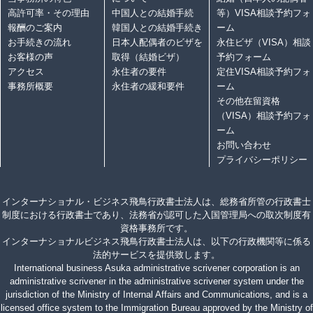
高許可率・その理由
中国人との結婚手続
等）VISA相談予約フォ
報酬のご案内
韓国人との結婚手続き
ーム
お手続きの流れ
日本人配偶者のビザを
永住ビザ（VISA）相談
お客様の声
取得（結婚ビザ）
予約フォーム
アクセス
永住者の要件
定住VISA相談予約フォ
事務所概要
永住者の緩和要件
ーム
その他在留資格
（VISA）相談予約フォ
ーム
お問い合わせ
プライバシーポリシー
インターナショナル・ビジネス飛鳥行政書士法人は、総務省所管の行政書士
制度における行政書士であり、法務省が認可した入国管理局への取次制度有
資格事務所です。
インターナショナルビジネス飛鳥行政書士法人は、以下の行政機関等に係る
法的サービスを提供致します。
International business Asuka administrative scrivener corporation is an
administrative scrivener in the administrative scrivener system under the
jurisdiction of the Ministry of Internal Affairs and Communications, and is a
licensed office system to the Immigration Bureau approved by the Ministry of