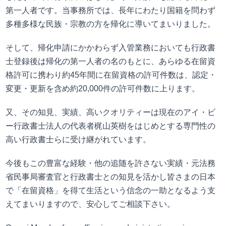
第一人者です。当事務所では、長年にわたり国籍を問わず
多種多様な民族・宗教の方を帰化に導いてまいりました。
そして、帰化申請にかかわらず入管業務においても行政書
士登録後は帰化の第一人者の名のもとに、あらゆる在留資
格許可に携わり約45年間に在留資格の許可件数は、認定・
変更・更新を含め約20,000件の許可件数に上ります。
又、その知見、実績、高いクオリティーは現在のアイ・ビ
ー行政書士法人の代表者梶山英樹をはじめとする専門性の
高い行政書士らに受け継がれています。
今後もこの豊富な経験・他の追随を許さない実績・元法務
省民事局審査官と行政書士との知見を活かし皆さまの日本
で「在留資格」を得て生活という信念の一助となるよう支
えてまいりますので、安心してご相談下さい。