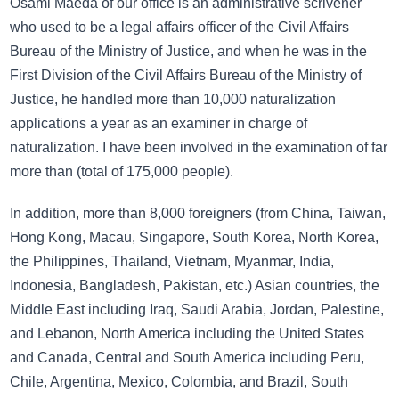
Osami Maeda of our office is an administrative scrivener
who used to be a legal affairs officer of the Civil Affairs
Bureau of the Ministry of Justice, and when he was in the
First Division of the Civil Affairs Bureau of the Ministry of
Justice, he handled more than 10,000 naturalization
applications a year as an examiner in charge of
naturalization. I have been involved in the examination of far
more than (total of 175,000 people).
In addition, more than 8,000 foreigners (from China, Taiwan,
Hong Kong, Macau, Singapore, South Korea, North Korea,
the Philippines, Thailand, Vietnam, Myanmar, India,
Indonesia, Bangladesh, Pakistan, etc.) Asian countries, the
Middle East including Iraq, Saudi Arabia, Jordan, Palestine,
and Lebanon, North America including the United States
and Canada, Central and South America including Peru,
Chile, Argentina, Mexico, Colombia, and Brazil, South