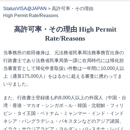
StatusVISA@JAPAN
>
高許可率・その理由
High Permit Rate/Reasons
高許可率・その理由 High Permit
Rate/Reasons
当事務所の前田修身は、元法務省民事局法務事務官出身の
行政書士であり法務省民事局第一課に在局時代には帰化担
当審査官として帰化申査取扱い件数は一年間に10,000人以
上（通算175,000人）をはるかに超える審査に携わってま
いりました。
また、行政書士登録後も約8,000人以上の外国人（中国・台
湾・香港・マカオ・シンガポ－ル・韓国・北朝鮮・フィリ
ピン・タイ王国・ベトナム・ミャンマー・インド・インド
ネシア・バングラデシュ・パキスタンなどのアジア諸国、
イラク・サウジアラビア・ヨルダン・パレスチナ・レバノ