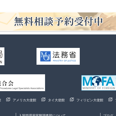
館
アメリカ大使館
タイ大使館
フィリピン大使館
入国管理局実態調査部について
ブログ