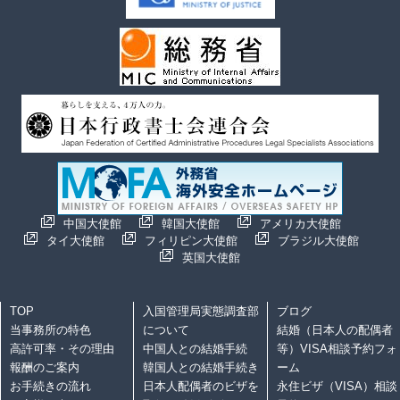
中国大使館
韓国大使館
アメリカ大使館
タイ大使館
フィリピン大使館
ブラジル大使館
英国大使館
TOP
入国管理局実態調査部
ブログ
当事務所の特色
について
結婚（日本人の配偶者
高許可率・その理由
中国人との結婚手続
等）VISA相談予約フォ
報酬のご案内
韓国人との結婚手続き
ーム
お手続きの流れ
日本人配偶者のビザを
永住ビザ（VISA）相談