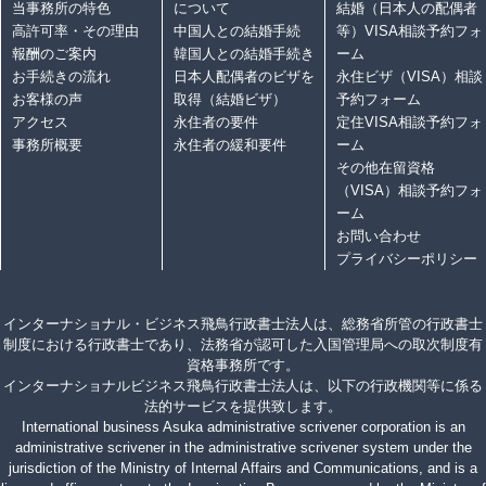
当事務所の特色
について
結婚（日本人の配偶者
高許可率・その理由
中国人との結婚手続
等）VISA相談予約フォ
報酬のご案内
韓国人との結婚手続き
ーム
お手続きの流れ
日本人配偶者のビザを
永住ビザ（VISA）相談
お客様の声
取得（結婚ビザ）
予約フォーム
アクセス
永住者の要件
定住VISA相談予約フォ
事務所概要
永住者の緩和要件
ーム
その他在留資格
（VISA）相談予約フォ
ーム
お問い合わせ
プライバシーポリシー
インターナショナル・ビジネス飛鳥行政書士法人は、総務省所管の行政書士
制度における行政書士であり、法務省が認可した入国管理局への取次制度有
資格事務所です。
インターナショナルビジネス飛鳥行政書士法人は、以下の行政機関等に係る
法的サービスを提供致します。
International business Asuka administrative scrivener corporation is an
administrative scrivener in the administrative scrivener system under the
jurisdiction of the Ministry of Internal Affairs and Communications, and is a