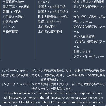
当事務所の特色
について
結婚（日本人の配偶者
高許可率・その理由
中国人との結婚手続
等）VISA相談予約フォ
報酬のご案内
韓国人との結婚手続き
ーム
お手続きの流れ
日本人配偶者のビザを
永住ビザ（VISA）相談
お客様の声
取得（結婚ビザ）
予約フォーム
アクセス
永住者の要件
定住VISA相談予約フォ
事務所概要
永住者の緩和要件
ーム
その他在留資格
（VISA）相談予約フォ
ーム
お問い合わせ
プライバシーポリシー
インターナショナル・ビジネス飛鳥行政書士法人は、総務省所管の行政書士
制度における行政書士であり、法務省が認可した入国管理局への取次制度有
資格事務所です。
インターナショナルビジネス飛鳥行政書士法人は、以下の行政機関等に係る
法的サービスを提供致します。
International business Asuka administrative scrivener corporation is an
administrative scrivener in the administrative scrivener system under the
jurisdiction of the Ministry of Internal Affairs and Communications, and is a