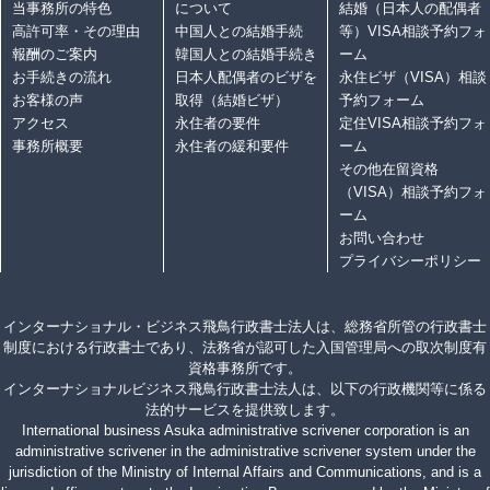
当事務所の特色
について
結婚（日本人の配偶者
高許可率・その理由
中国人との結婚手続
等）VISA相談予約フォ
報酬のご案内
韓国人との結婚手続き
ーム
お手続きの流れ
日本人配偶者のビザを
永住ビザ（VISA）相談
お客様の声
取得（結婚ビザ）
予約フォーム
アクセス
永住者の要件
定住VISA相談予約フォ
事務所概要
永住者の緩和要件
ーム
その他在留資格
（VISA）相談予約フォ
ーム
お問い合わせ
プライバシーポリシー
インターナショナル・ビジネス飛鳥行政書士法人は、総務省所管の行政書士
制度における行政書士であり、法務省が認可した入国管理局への取次制度有
資格事務所です。
インターナショナルビジネス飛鳥行政書士法人は、以下の行政機関等に係る
法的サービスを提供致します。
International business Asuka administrative scrivener corporation is an
administrative scrivener in the administrative scrivener system under the
jurisdiction of the Ministry of Internal Affairs and Communications, and is a