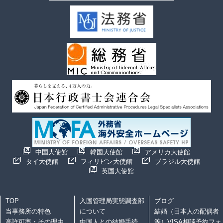
中国大使館
韓国大使館
アメリカ大使館
タイ大使館
フィリピン大使館
ブラジル大使館
英国大使館
TOP
入国管理局実態調査部
ブログ
当事務所の特色
について
結婚（日本人の配偶者
高許可率・その理由
中国人との結婚手続
等）VISA相談予約フォ