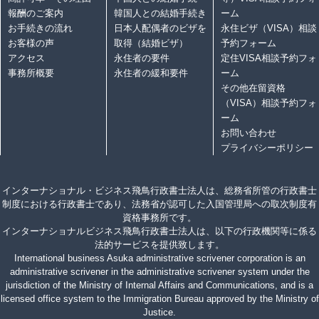
報酬のご案内
韓国人との結婚手続き
ーム
お手続きの流れ
日本人配偶者のビザを
永住ビザ（VISA）相談
お客様の声
取得（結婚ビザ）
予約フォーム
アクセス
永住者の要件
定住VISA相談予約フォ
事務所概要
永住者の緩和要件
ーム
その他在留資格
（VISA）相談予約フォ
ーム
お問い合わせ
プライバシーポリシー
インターナショナル・ビジネス飛鳥行政書士法人は、総務省所管の行政書士
制度における行政書士であり、法務省が認可した入国管理局への取次制度有
資格事務所です。
インターナショナルビジネス飛鳥行政書士法人は、以下の行政機関等に係る
法的サービスを提供致します。
International business Asuka administrative scrivener corporation is an
administrative scrivener in the administrative scrivener system under the
jurisdiction of the Ministry of Internal Affairs and Communications, and is a
licensed office system to the Immigration Bureau approved by the Ministry of
Justice.