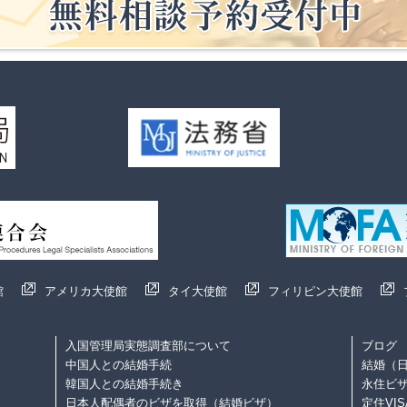
館
アメリカ大使館
タイ大使館
フィリピン大使館
入国管理局実態調査部について
ブログ
中国人との結婚手続
結婚（日
韓国人との結婚手続き
永住ビザ
日本人配偶者のビザを取得（結婚ビザ）
定住VI