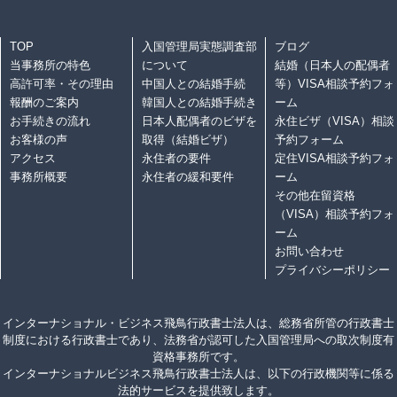
TOP
入国管理局実態調査部
ブログ
当事務所の特色
について
結婚（日本人の配偶者
高許可率・その理由
中国人との結婚手続
等）VISA相談予約フォ
報酬のご案内
韓国人との結婚手続き
ーム
お手続きの流れ
日本人配偶者のビザを
永住ビザ（VISA）相談
お客様の声
取得（結婚ビザ）
予約フォーム
アクセス
永住者の要件
定住VISA相談予約フォ
事務所概要
永住者の緩和要件
ーム
その他在留資格
（VISA）相談予約フォ
ーム
お問い合わせ
プライバシーポリシー
インターナショナル・ビジネス飛鳥行政書士法人は、総務省所管の行政書士
制度における行政書士であり、法務省が認可した入国管理局への取次制度有
資格事務所です。
インターナショナルビジネス飛鳥行政書士法人は、以下の行政機関等に係る
法的サービスを提供致します。