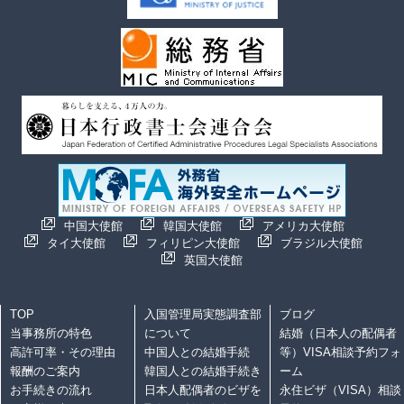
中国大使館
韓国大使館
アメリカ大使館
タイ大使館
フィリピン大使館
ブラジル大使館
英国大使館
TOP
入国管理局実態調査部
ブログ
当事務所の特色
について
結婚（日本人の配偶者
高許可率・その理由
中国人との結婚手続
等）VISA相談予約フォ
報酬のご案内
韓国人との結婚手続き
ーム
お手続きの流れ
日本人配偶者のビザを
永住ビザ（VISA）相談