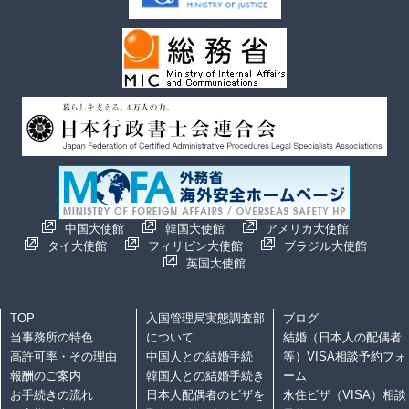
中国大使館
韓国大使館
アメリカ大使館
タイ大使館
フィリピン大使館
ブラジル大使館
英国大使館
TOP
入国管理局実態調査部
ブログ
当事務所の特色
について
結婚（日本人の配偶者
高許可率・その理由
中国人との結婚手続
等）VISA相談予約フォ
報酬のご案内
韓国人との結婚手続き
ーム
お手続きの流れ
日本人配偶者のビザを
永住ビザ（VISA）相談