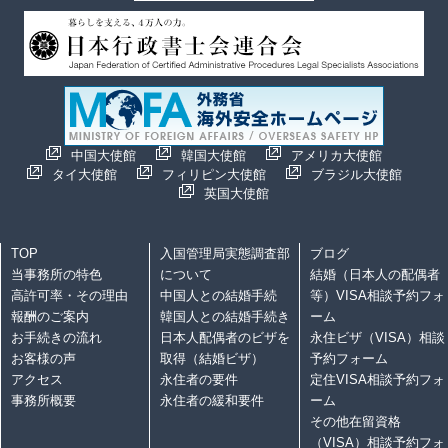
中国大使館
韓国大使館
アメリカ大使館
タイ大使館
フィリピン大使館
ブラジル大使館
英国大使館
TOP
入国管理局実態調査部
ブログ
当事務所の特色
について
結婚（日本人の配偶者
高許可率・その理由
中国人との結婚手続
等）VISA相談予約フォ
報酬のご案内
韓国人との結婚手続き
ーム
お手続きの流れ
日本人配偶者のビザを
永住ビザ（VISA）相談
お客様の声
取得（結婚ビザ）
予約フォーム
アクセス
永住者の要件
定住VISA相談予約フォ
事務所概要
永住者の緩和要件
ーム
その他在留資格
（VISA）相談予約フォ