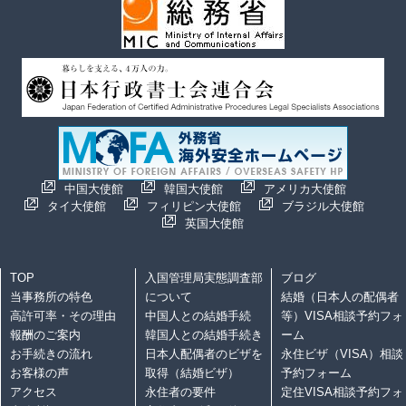
中国大使館
韓国大使館
アメリカ大使館
タイ大使館
フィリピン大使館
ブラジル大使館
英国大使館
TOP
入国管理局実態調査部
ブログ
当事務所の特色
について
結婚（日本人の配偶者
高許可率・その理由
中国人との結婚手続
等）VISA相談予約フォ
報酬のご案内
韓国人との結婚手続き
ーム
お手続きの流れ
日本人配偶者のビザを
永住ビザ（VISA）相談
お客様の声
取得（結婚ビザ）
予約フォーム
アクセス
永住者の要件
定住VISA相談予約フォ