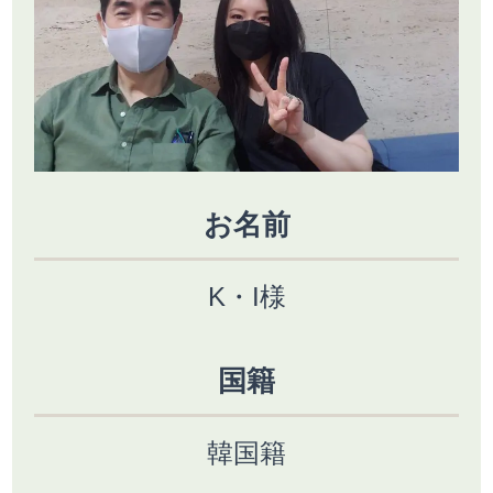
お名前
K・I様
国籍
韓国籍