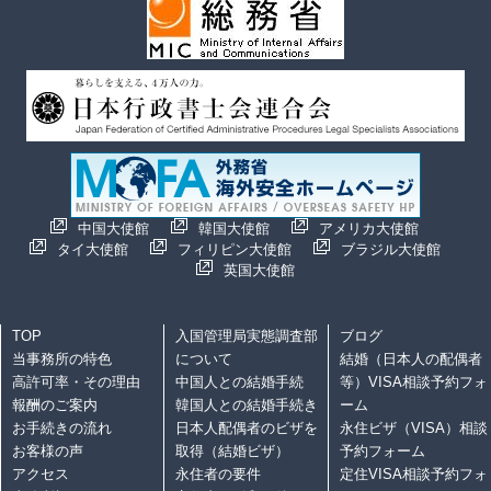
中国大使館
韓国大使館
アメリカ大使館
タイ大使館
フィリピン大使館
ブラジル大使館
英国大使館
TOP
入国管理局実態調査部
ブログ
当事務所の特色
について
結婚（日本人の配偶者
高許可率・その理由
中国人との結婚手続
等）VISA相談予約フォ
報酬のご案内
韓国人との結婚手続き
ーム
お手続きの流れ
日本人配偶者のビザを
永住ビザ（VISA）相談
お客様の声
取得（結婚ビザ）
予約フォーム
アクセス
永住者の要件
定住VISA相談予約フォ