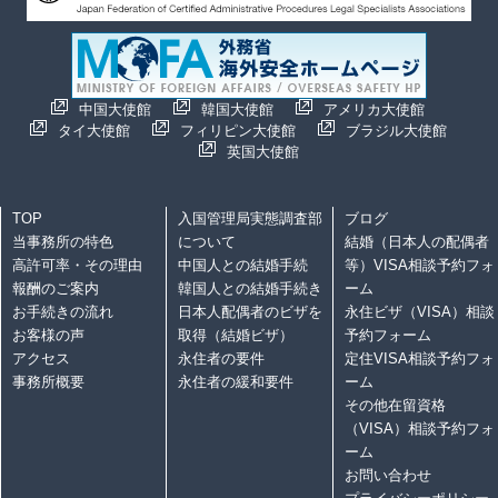
中国大使館
韓国大使館
アメリカ大使館
タイ大使館
フィリピン大使館
ブラジル大使館
英国大使館
TOP
入国管理局実態調査部
ブログ
当事務所の特色
について
結婚（日本人の配偶者
高許可率・その理由
中国人との結婚手続
等）VISA相談予約フォ
報酬のご案内
韓国人との結婚手続き
ーム
お手続きの流れ
日本人配偶者のビザを
永住ビザ（VISA）相談
お客様の声
取得（結婚ビザ）
予約フォーム
アクセス
永住者の要件
定住VISA相談予約フォ
事務所概要
永住者の緩和要件
ーム
その他在留資格
（VISA）相談予約フォ
ーム
お問い合わせ