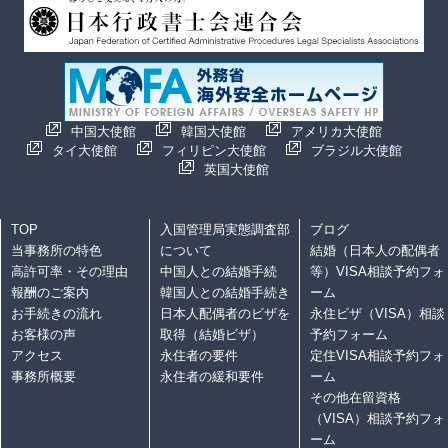
中国大使館
韓国大使館
アメリカ大使館
タイ大使館
フィリピン大使館
ブラジル大使館
英国大使館
TOP
入国管理局実態調査部
ブログ
当事務所の特色
について
結婚（日本人の配偶者
高許可率・その理由
中国人との結婚手続
等）VISA相談予約フォ
報酬のご案内
韓国人との結婚手続き
ーム
お手続きの流れ
日本人配偶者のビザを
永住ビザ（VISA）相談
お客様の声
取得（結婚ビザ）
予約フォーム
アクセス
永住者の要件
定住VISA相談予約フォ
事務所概要
永住者の緩和要件
ーム
その他在留資格
（VISA）相談予約フォ
ーム