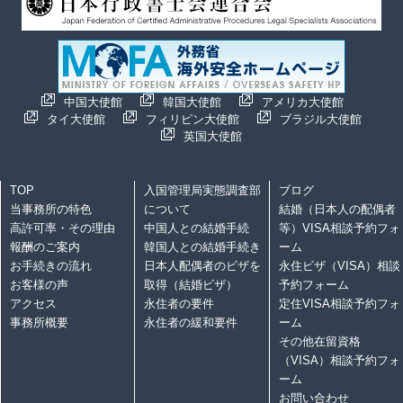
中国大使館
韓国大使館
アメリカ大使館
タイ大使館
フィリピン大使館
ブラジル大使館
英国大使館
TOP
入国管理局実態調査部
ブログ
当事務所の特色
について
結婚（日本人の配偶者
高許可率・その理由
中国人との結婚手続
等）VISA相談予約フォ
報酬のご案内
韓国人との結婚手続き
ーム
お手続きの流れ
日本人配偶者のビザを
永住ビザ（VISA）相談
お客様の声
取得（結婚ビザ）
予約フォーム
アクセス
永住者の要件
定住VISA相談予約フォ
事務所概要
永住者の緩和要件
ーム
その他在留資格
（VISA）相談予約フォ
ーム
お問い合わせ