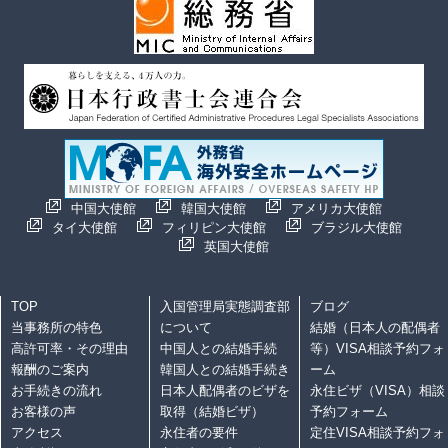
中国大使館
韓国大使館
アメリカ大使館
タイ大使館
フィリピン大使館
ブラジル大使館
英国大使館
TOP
入国管理局実態調査部
ブログ
当事務所の特色
について
結婚（日本人の配偶者
高許可率・その理由
中国人との結婚手続
等）VISA相談予約フォ
報酬のご案内
韓国人との結婚手続き
ーム
お手続きの流れ
日本人配偶者のビザを
永住ビザ（VISA）相談
お客様の声
取得（結婚ビザ）
予約フォーム
アクセス
永住者の要件
定住VISA相談予約フォ