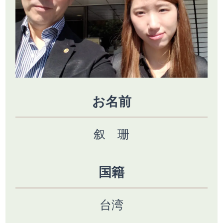
お名前
叙 珊
国籍
台湾